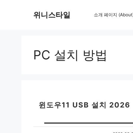
컨
텐
위니스타일
소개 페이지 (About
츠
로
건
너
뛰
PC 설치 방법
기
윈도우11 USB 설치 202