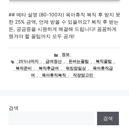
## 메타 설명 (80-100자) 육아휴직 복직 후 받지 못
한 25% 금액, 언제 받을 수 있을까요? 복직 후 받는
돈, 궁금증을 시원하게 해결해 드립니다! 꼼꼼하게
챙겨야 할 꿀팁까지 모두 공개!
카
정보
테
태
25%나머지
,
급여정산
,
돈버는꿀팁
,
복직꿀팁
,
고
그
복직준비
,
복직후급여
,
워킹맘일상
,
육아휴직급
리
여
,
육아휴직복직
,
직장맘고민
검색
검색