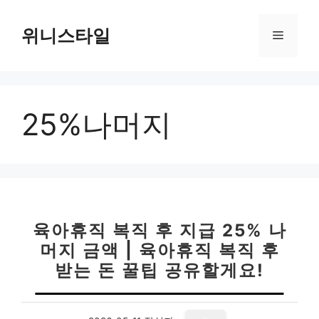
컨
텐
위니스타일
메
츠
로
뉴
건
너
25%나머지
뛰
기
육아휴직 복직 후 지급 25% 나
머지 금액 | 육아휴직 복직 후
받는 돈 꿀팁 공유할게요!