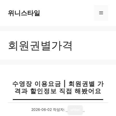
컨
텐
위니스타일
메
츠
로
뉴
건
너
회원권별가격
뛰
기
수영장 이용요금 | 회원권별 가
격과 할인정보 직접 해봤어요
2026-06-02
작성자:
writer