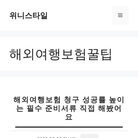
컨
텐
위니스타일
메
츠
로
뉴
건
너
해외여행보험꿀팁
뛰
기
해외여행보험 청구 성공률 높이
는 필수 준비서류 직접 해봤어
요