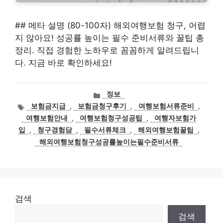
## 메타 설명 (80-100자) 해외여행보험 청구, 어렵
지 않아요! 성공률 높이는 필수 준비서류와 꿀팁 총
정리. 직접 경험한 노하우로 꼼꼼하게 알려드립니
다. 지금 바로 확인하세요!
카
정보
테
태
보험금지급
,
보험금청구후기
,
여행보험서류준비
,
고
그
여행보험안내
,
여행보험청구성공팁
,
여행자보험가
리
입
,
청구경험담
,
필수서류체크
,
해외여행보험꿀팁
,
해외여행보험청구성공률높이는필수준비서류
검색
검색