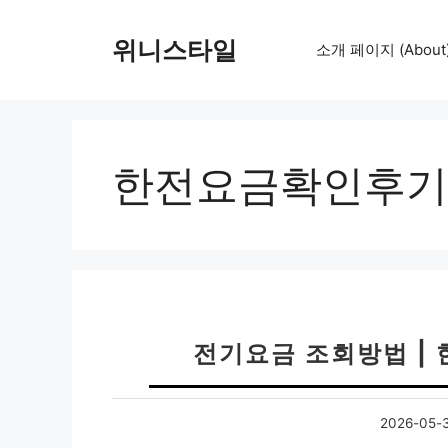
컨
텐
위니스타일
소개 페이지 (About
츠
로
건
너
뛰
한전요금확인후기
기
전기요금 조회방법 |
2026-05-