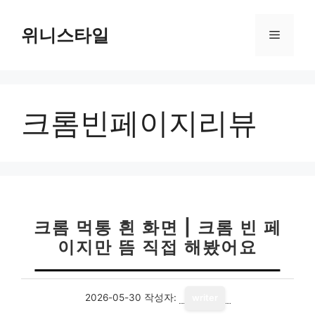
컨
텐
위니스타일
메
츠
로
뉴
건
너
크롬빈페이지리뷰
뛰
기
크롬 먹통 흰 화면 | 크롬 빈 페
이지만 뜸 직접 해봤어요
2026-05-30
작성자:
writer