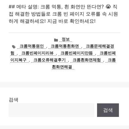
## 메타 설명: 크롬 먹통, 흰 화면만 뜬다면? 😭 직
접 해결한 방법들로 크롬 빈 페이지 오류를 속 시원
하게 해결하세요! 지금 바로 확인하세요!
카
정보
테
태
크롬먹통원인
,
크롬먹통흰화면
,
크롬문제해결경
고
그
험
,
크롬빈페이지리뷰
,
크롬빈페이지만뜸
,
크롬빈페
리
이지복구
,
크롬오류해결후기
,
크롬흰화면체험
,
크롬
흰화면해결
검색
검색