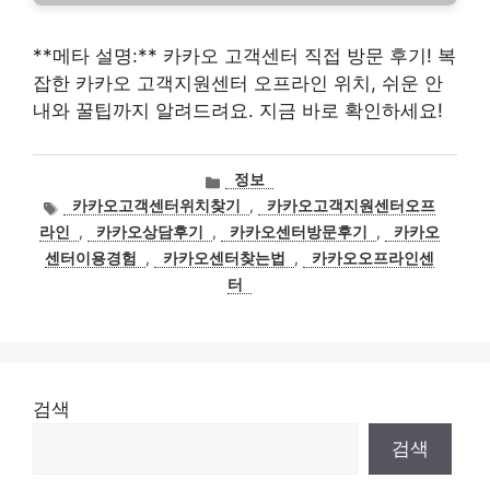
**메타 설명:** 카카오 고객센터 직접 방문 후기! 복
잡한 카카오 고객지원센터 오프라인 위치, 쉬운 안
내와 꿀팁까지 알려드려요. 지금 바로 확인하세요!
카
정보
테
태
카카오고객센터위치찾기
,
카카오고객지원센터오프
고
그
라인
,
카카오상담후기
,
카카오센터방문후기
,
카카오
리
센터이용경험
,
카카오센터찾는법
,
카카오오프라인센
터
검색
검색