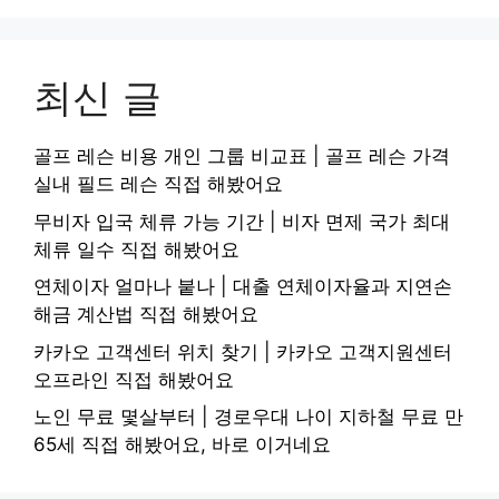
최신 글
골프 레슨 비용 개인 그룹 비교표 | 골프 레슨 가격
실내 필드 레슨 직접 해봤어요
무비자 입국 체류 가능 기간 | 비자 면제 국가 최대
체류 일수 직접 해봤어요
연체이자 얼마나 붙나 | 대출 연체이자율과 지연손
해금 계산법 직접 해봤어요
카카오 고객센터 위치 찾기 | 카카오 고객지원센터
오프라인 직접 해봤어요
노인 무료 몇살부터 | 경로우대 나이 지하철 무료 만
65세 직접 해봤어요, 바로 이거네요