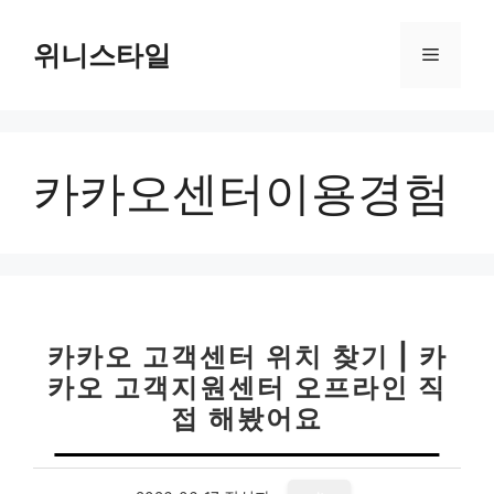
컨
텐
위니스타일
메
츠
로
뉴
건
너
카카오센터이용경험
뛰
기
카카오 고객센터 위치 찾기 | 카
카오 고객지원센터 오프라인 직
접 해봤어요