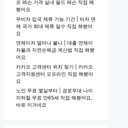
프 레슨 가격 실내 필드 레슨 직접 해
봤어요
무비자 입국 체류 가능 기간 | 비자 면
제 국가 최대 체류 일수 직접 해봤어
요
연체이자 얼마나 붙나 | 대출 연체이
자율과 지연손해금 계산법 직접 해봤
어요
카카오 고객센터 위치 찾기 | 카카오
고객지원센터 오프라인 직접 해봤어
요
노인 무료 몇살부터 | 경로우대 나이
지하철 무료 만65세 직접 해봤어요,
바로 이거네요