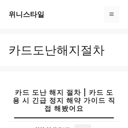
컨
텐
위니스타일
메
츠
로
뉴
건
너
카드도난해지절차
뛰
기
카드 도난 해지 절차 | 카드 도
용 시 긴급 정지 해약 가이드 직
접 해봤어요