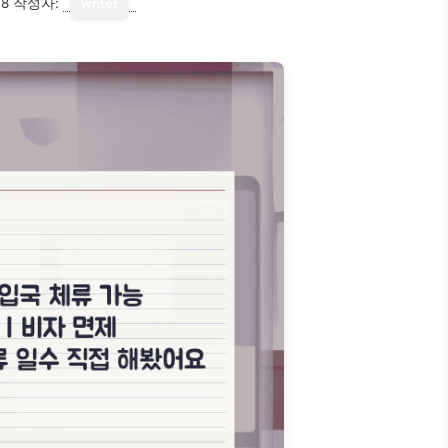
18
작성자:
writer