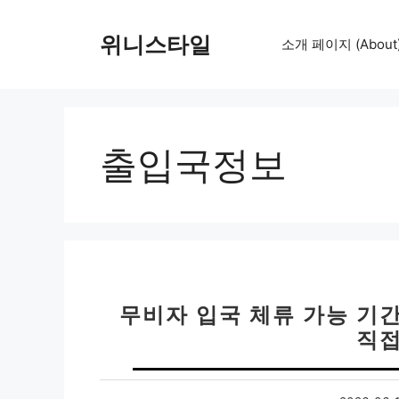
컨
텐
위니스타일
소개 페이지 (About
츠
로
건
너
뛰
출입국정보
기
무비자 입국 체류 가능 기간
직접