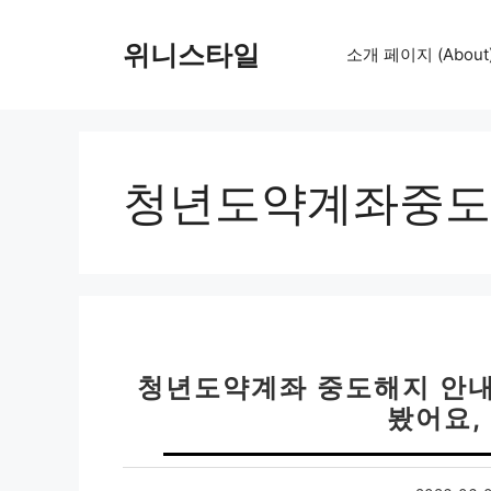
컨
텐
위니스타일
소개 페이지 (About
츠
로
건
너
뛰
청년도약계좌중도
기
청년도약계좌 중도해지 안내 
봤어요,