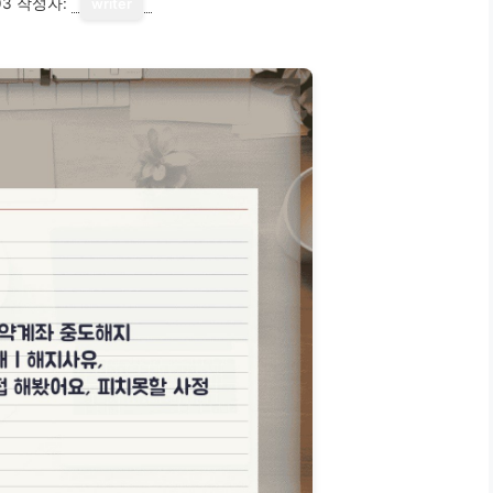
03
작성자:
writer