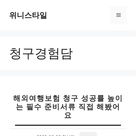
컨
텐
위니스타일
메
츠
로
뉴
건
너
청구경험담
뛰
기
해외여행보험 청구 성공률 높이
는 필수 준비서류 직접 해봤어
요