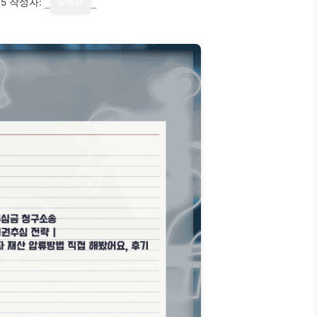
15
작성자:
writer