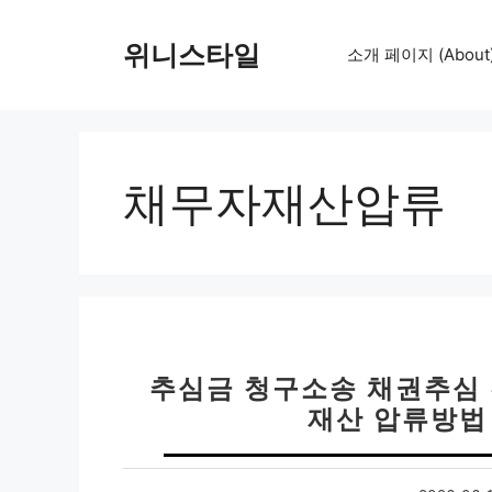
컨
텐
위니스타일
소개 페이지 (About
츠
로
건
너
뛰
채무자재산압류
기
추심금 청구소송 채권추심 전
재산 압류방법