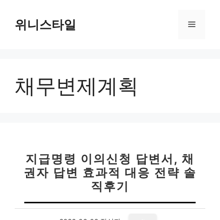
컨
텐
위니스타일
메
츠
로
뉴
건
너
채무변제계획
뛰
기
지급명령 이의신청 답변서, 채
권자 답변 효과적 대응 전략 솔
직후기