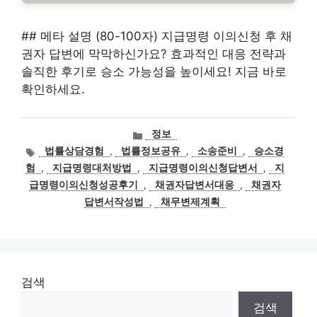
## 메타 설명 (80-100자) 지급명령 이의신청 후 채
권자 답변에 막막하신가요? 효과적인 대응 전략과
솔직한 후기로 승소 가능성을 높이세요! 지금 바로
확인하세요.
카
정보
테
태
법률상담경험
,
법률정보공유
,
소송준비
,
승소경
고
그
험
,
지급명령대처방법
,
지급명령이의신청답변서
,
지
리
급명령이의신청성공후기
,
채권자답변서대응
,
채권자
답변서작성법
,
채무변제계획
검색
검색