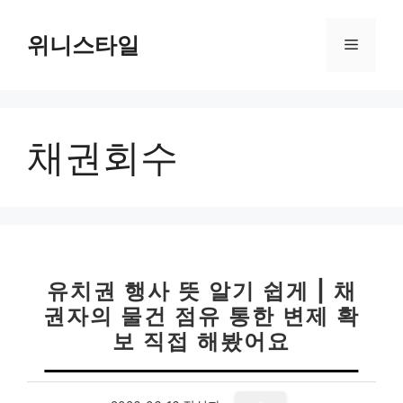
컨
텐
위니스타일
메
츠
로
뉴
건
너
채권회수
뛰
기
유치권 행사 뜻 알기 쉽게 | 채
권자의 물건 점유 통한 변제 확
보 직접 해봤어요