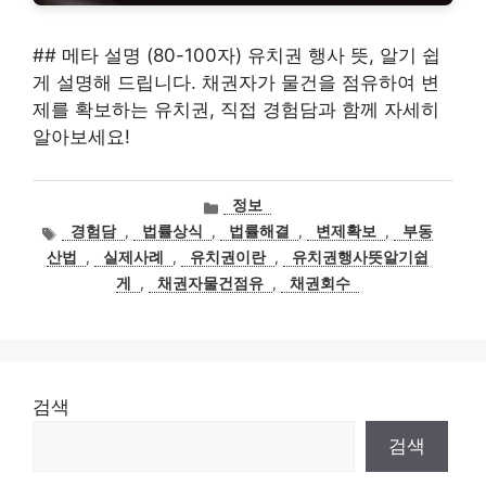
## 메타 설명 (80-100자) 유치권 행사 뜻, 알기 쉽
게 설명해 드립니다. 채권자가 물건을 점유하여 변
제를 확보하는 유치권, 직접 경험담과 함께 자세히
알아보세요!
카
정보
테
태
경험담
,
법률상식
,
법률해결
,
변제확보
,
부동
고
그
산법
,
실제사례
,
유치권이란
,
유치권행사뜻알기쉽
리
게
,
채권자물건점유
,
채권회수
검색
검색