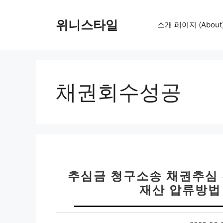
컨
텐
위니스타일
소개 페이지 (About
츠
로
건
너
뛰
채권회수성공
기
추심금 청구소송 채권추심 전
재산 압류방법