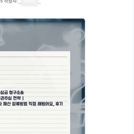
15
작성자:
writer