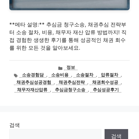
**메타 설명:** 추심금 청구소송, 채권추심 전략부
터 소송 절차, 비용, 채무자 재산 압류 방법까지! 직
접 경험한 생생한 후기를 통해 성공적인 채권 회수
를 위한 모든 것을 알아보세요.
카
정보
테
태
소송경험담
,
소송비용
,
소송절차
,
압류절차
,
고
그
채권추심성공경험
,
채권추심전략
,
채권회수성공
,
리
채무자재산압류
,
추심금청구소송
,
추심성공후기
검색
검색