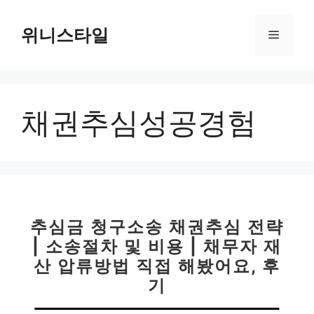
컨
텐
위니스타일
메
츠
로
뉴
건
너
채권추심성공경험
뛰
기
추심금 청구소송 채권추심 전략
| 소송절차 및 비용 | 채무자 재
산 압류방법 직접 해봤어요, 후
기