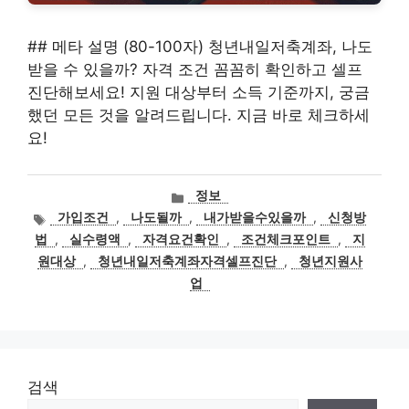
## 메타 설명 (80-100자) 청년내일저축계좌, 나도
받을 수 있을까? 자격 조건 꼼꼼히 확인하고 셀프
진단해보세요! 지원 대상부터 소득 기준까지, 궁금
했던 모든 것을 알려드립니다. 지금 바로 체크하세
요!
카
정보
테
태
가입조건
,
나도될까
,
내가받을수있을까
,
신청방
고
그
법
,
실수령액
,
자격요건확인
,
조건체크포인트
,
지
리
원대상
,
청년내일저축계좌자격셀프진단
,
청년지원사
업
검색