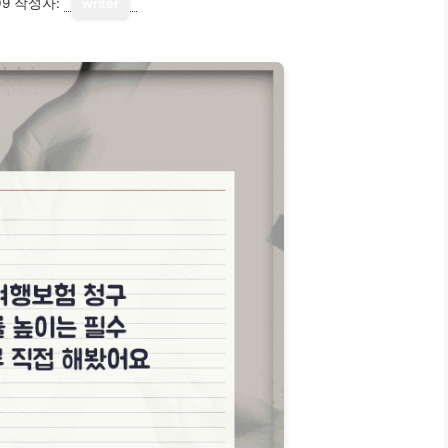
09
작성자:
writer