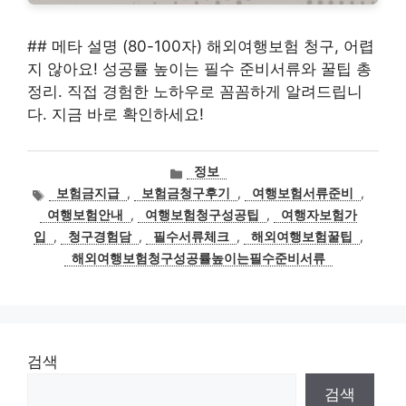
## 메타 설명 (80-100자) 해외여행보험 청구, 어렵
지 않아요! 성공률 높이는 필수 준비서류와 꿀팁 총
정리. 직접 경험한 노하우로 꼼꼼하게 알려드립니
다. 지금 바로 확인하세요!
카
정보
테
태
보험금지급
,
보험금청구후기
,
여행보험서류준비
,
고
그
여행보험안내
,
여행보험청구성공팁
,
여행자보험가
리
입
,
청구경험담
,
필수서류체크
,
해외여행보험꿀팁
,
해외여행보험청구성공률높이는필수준비서류
검색
검색