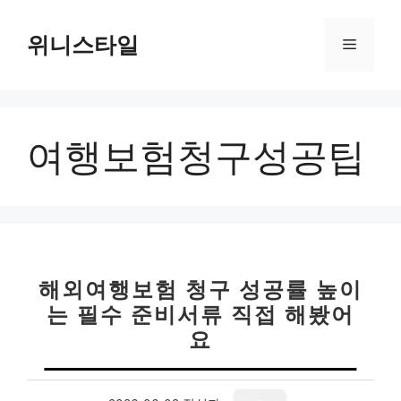
컨
텐
위니스타일
메
츠
로
뉴
건
너
여행보험청구성공팁
뛰
기
해외여행보험 청구 성공률 높이
는 필수 준비서류 직접 해봤어
요