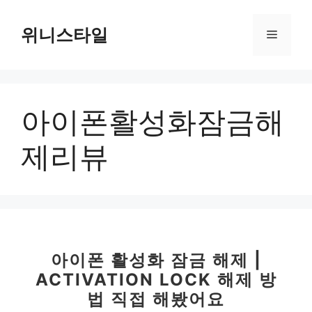
컨
텐
위니스타일
메
츠
로
뉴
건
너
아이폰활성화잠금해
뛰
기
제리뷰
아이폰 활성화 잠금 해제 |
ACTIVATION LOCK 해제 방
법 직접 해봤어요