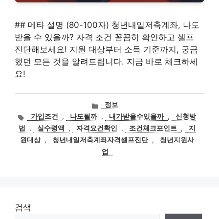
## 메타 설명 (80-100자) 청년내일저축계좌, 나도
받을 수 있을까? 자격 조건 꼼꼼히 확인하고 셀프
진단해보세요! 지원 대상부터 소득 기준까지, 궁금
했던 모든 것을 알려드립니다. 지금 바로 체크하세
요!
카
정보
테
태
가입조건
,
나도될까
,
내가받을수있을까
,
신청방
고
그
법
,
실수령액
,
자격요건확인
,
조건체크포인트
,
지
리
원대상
,
청년내일저축계좌자격셀프진단
,
청년지원사
업
검색