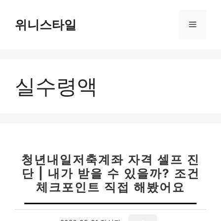
컨
텐
위니스타일
메
츠
로
뉴
건
너
실수령액
뛰
기
청년내일저축계좌 자격 셀프 진
단 | 내가 받을 수 있을까? 조건
체크포인트 직접 해봤어요