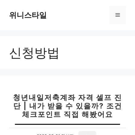
컨
텐
위니스타일
메
츠
로
뉴
건
너
신청방법
뛰
기
청년내일저축계좌 자격 셀프 진
단 | 내가 받을 수 있을까? 조건
체크포인트 직접 해봤어요