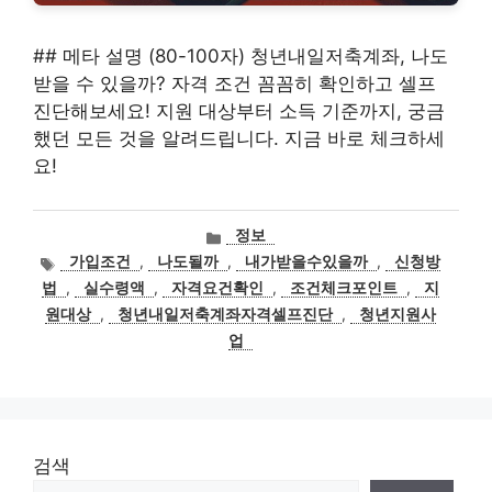
## 메타 설명 (80-100자) 청년내일저축계좌, 나도
받을 수 있을까? 자격 조건 꼼꼼히 확인하고 셀프
진단해보세요! 지원 대상부터 소득 기준까지, 궁금
했던 모든 것을 알려드립니다. 지금 바로 체크하세
요!
카
정보
테
태
가입조건
,
나도될까
,
내가받을수있을까
,
신청방
고
그
법
,
실수령액
,
자격요건확인
,
조건체크포인트
,
지
리
원대상
,
청년내일저축계좌자격셀프진단
,
청년지원사
업
검색