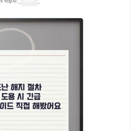
15
작성자:
writer