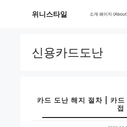
컨
텐
위니스타일
소개 페이지 (About
츠
로
건
너
뛰
신용카드도난
기
카드 도난 해지 절차 | 카드
접