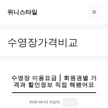
컨
텐
위니스타일
메
츠
로
뉴
건
너
수영장가격비교
뛰
기
수영장 이용요금 | 회원권별 가
격과 할인정보 직접 해봤어요
2026-06-02
작성자:
writer