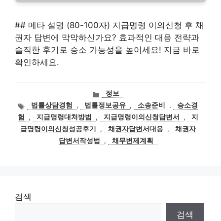
## 메타 설명 (80-100자) 지급명령 이의신청 후 채
권자 답변에 막막하신가요? 효과적인 대응 전략과
솔직한 후기로 승소 가능성을 높이세요! 지금 바로
확인하세요.
카
정보
테
태
법률상담경험
,
법률정보공유
,
소송준비
,
승소경
고
그
험
,
지급명령대처방법
,
지급명령이의신청답변서
,
지
리
급명령이의신청성공후기
,
채권자답변서대응
,
채권자
답변서작성법
,
채무변제계획
검색
검색