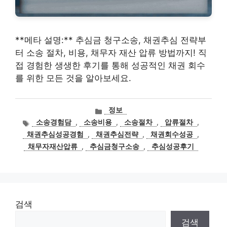
**메타 설명:** 추심금 청구소송, 채권추심 전략부
터 소송 절차, 비용, 채무자 재산 압류 방법까지! 직
접 경험한 생생한 후기를 통해 성공적인 채권 회수
를 위한 모든 것을 알아보세요.
카
정보
테
태
소송경험담
,
소송비용
,
소송절차
,
압류절차
,
고
그
채권추심성공경험
,
채권추심전략
,
채권회수성공
,
리
채무자재산압류
,
추심금청구소송
,
추심성공후기
검색
검색