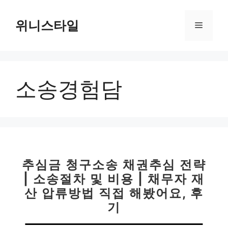
컨
텐
위니스타일
메
츠
로
뉴
건
너
소송경험담
뛰
기
추심금 청구소송 채권추심 전략
| 소송절차 및 비용 | 채무자 재
산 압류방법 직접 해봤어요, 후
기