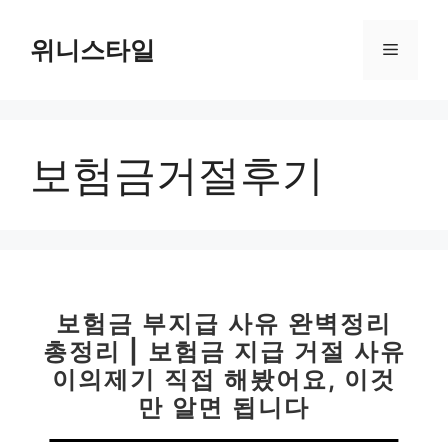
컨
텐
위니스타일
메
츠
로
뉴
건
너
보험금거절후기
뛰
기
보험금 부지급 사유 완벽정리
총정리 | 보험금 지급 거절 사유
이의제기 직접 해봤어요, 이것
만 알면 됩니다