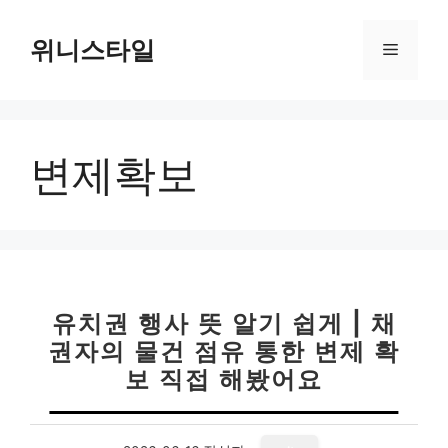
컨
텐
위니스타일
메
츠
로
뉴
건
너
변제확보
뛰
기
유치권 행사 뜻 알기 쉽게 | 채
권자의 물건 점유 통한 변제 확
보 직접 해봤어요