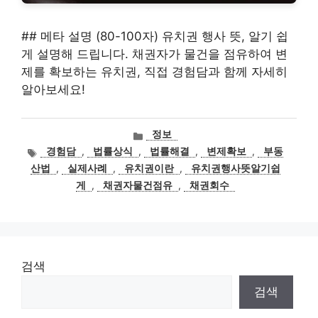
## 메타 설명 (80-100자) 유치권 행사 뜻, 알기 쉽
게 설명해 드립니다. 채권자가 물건을 점유하여 변
제를 확보하는 유치권, 직접 경험담과 함께 자세히
알아보세요!
카
정보
테
태
경험담
,
법률상식
,
법률해결
,
변제확보
,
부동
고
그
산법
,
실제사례
,
유치권이란
,
유치권행사뜻알기쉽
리
게
,
채권자물건점유
,
채권회수
검색
검색