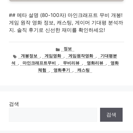
## 메타 설명 (80-100자) 마인크래프트 무비 개봉!
게임 원작 영화 정보, 캐스팅, 게이머 기대평 분석까
지. 솔직 후기로 신선한 재미를 확인하세요!
카
정보
테
태
개봉정보
,
게임영화
,
게임원작영화
,
기대평분
고
그
석
,
마인크래프트무비
,
무비리뷰
,
영화리뷰
,
영화
리
체험
,
영화후기
,
캐스팅
검색
검색