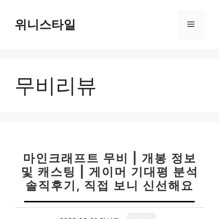
컨
텐
위니스타일
메
츠
로
뉴
건
너
무비리뷰
뛰
기
마인크래프트 무비 | 개봉 정보
및 캐스팅 | 게이머 기대평 분석
솔직후기, 직접 보니 신선해요