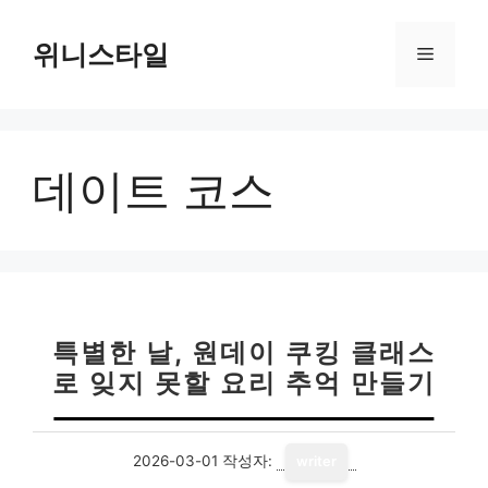
컨
텐
위니스타일
메
츠
로
뉴
건
너
데이트 코스
뛰
기
특별한 날, 원데이 쿠킹 클래스
로 잊지 못할 요리 추억 만들기
2026-03-01
작성자:
writer