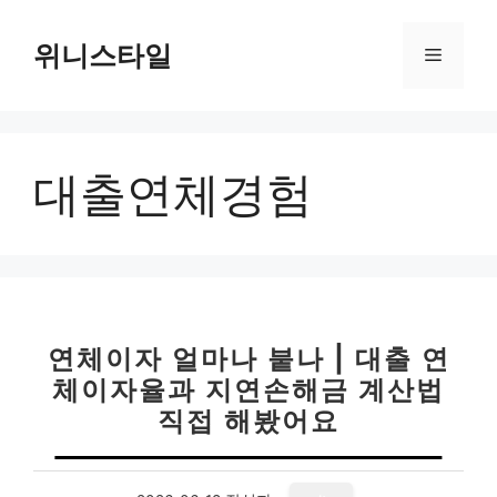
컨
텐
위니스타일
메
츠
로
뉴
건
너
대출연체경험
뛰
기
연체이자 얼마나 붙나 | 대출 연
체이자율과 지연손해금 계산법
직접 해봤어요