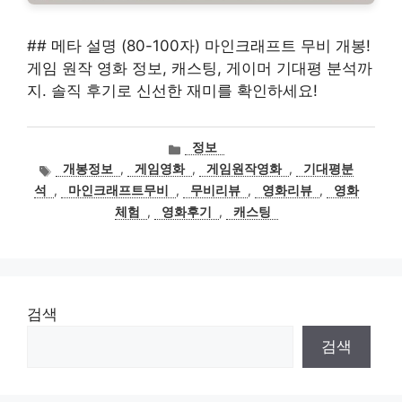
## 메타 설명 (80-100자) 마인크래프트 무비 개봉!
게임 원작 영화 정보, 캐스팅, 게이머 기대평 분석까
지. 솔직 후기로 신선한 재미를 확인하세요!
카
정보
테
태
개봉정보
,
게임영화
,
게임원작영화
,
기대평분
고
그
석
,
마인크래프트무비
,
무비리뷰
,
영화리뷰
,
영화
리
체험
,
영화후기
,
캐스팅
검색
검색