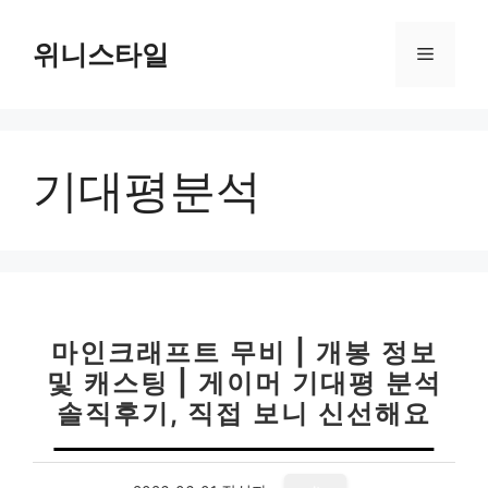
컨
텐
위니스타일
메
츠
로
뉴
건
너
기대평분석
뛰
기
마인크래프트 무비 | 개봉 정보
및 캐스팅 | 게이머 기대평 분석
솔직후기, 직접 보니 신선해요