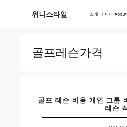
컨
텐
위니스타일
소개 페이지 (About
츠
로
건
너
뛰
골프레슨가격
기
골프 레슨 비용 개인 그룹 
레슨 