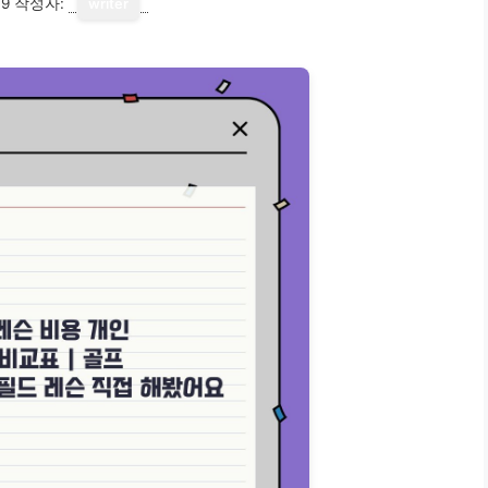
19
작성자:
writer