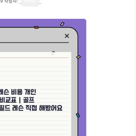
19
작성자:
writer