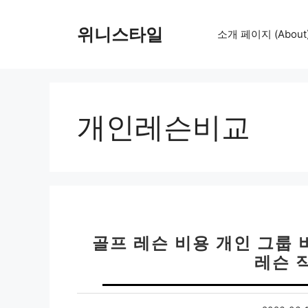
컨
텐
위니스타일
소개 페이지 (About
츠
로
건
너
뛰
개인레슨비교
기
골프 레슨 비용 개인 그룹 
레슨 