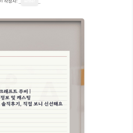
01
작성자:
writer