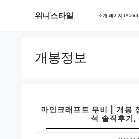
컨
텐
위니스타일
소개 페이지 (About
츠
로
건
너
뛰
개봉정보
기
마인크래프트 무비 | 개봉 
석 솔직후기,