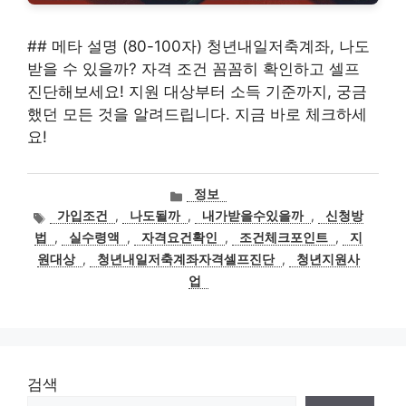
## 메타 설명 (80-100자) 청년내일저축계좌, 나도
받을 수 있을까? 자격 조건 꼼꼼히 확인하고 셀프
진단해보세요! 지원 대상부터 소득 기준까지, 궁금
했던 모든 것을 알려드립니다. 지금 바로 체크하세
요!
카
정보
테
태
가입조건
,
나도될까
,
내가받을수있을까
,
신청방
고
그
법
,
실수령액
,
자격요건확인
,
조건체크포인트
,
지
리
원대상
,
청년내일저축계좌자격셀프진단
,
청년지원사
업
검색