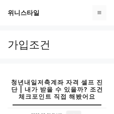
컨
텐
위니스타일
메
츠
로
뉴
건
너
가입조건
뛰
기
청년내일저축계좌 자격 셀프 진
단 | 내가 받을 수 있을까? 조건
체크포인트 직접 해봤어요