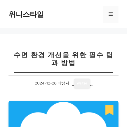
컨
텐
위니스타일
메
츠
로
뉴
건
너
뛰
기
수면 환경 개선을 위한 필수 팁
과 방법
2024-12-28
작성자:
writer