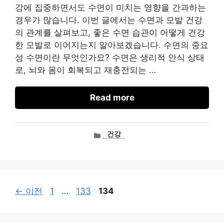
강에 집중하면서도 수면이 미치는 영향을 간과하는
경우가 많습니다. 이번 글에서는 수면과 모발 건강
의 관계를 살펴보고, 좋은 수면 습관이 어떻게 건강
한 모발로 이어지는지 알아보겠습니다. 수면의 중요
성 수면이란 무엇인가요? 수면은 생리적 안식 상태
로, 뇌와 몸이 회복되고 재충전되는 …
Read more
카
건강
테
고
리
페
페
페
←
이전
1
…
133
134
이
이
이
지
지
지