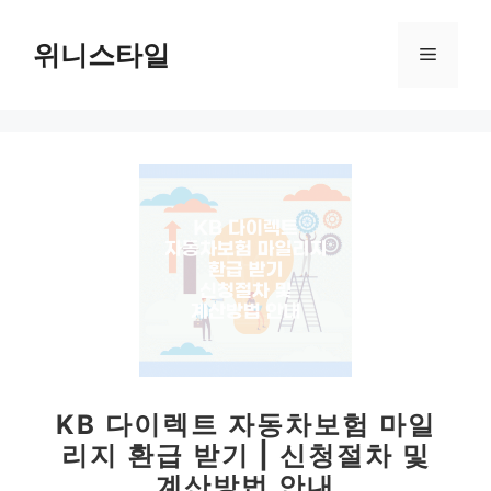
컨
텐
위니스타일
메
츠
로
뉴
건
너
뛰
기
KB 다이렉트 자동차보험 마일
리지 환급 받기 | 신청절차 및
계산방법 안내