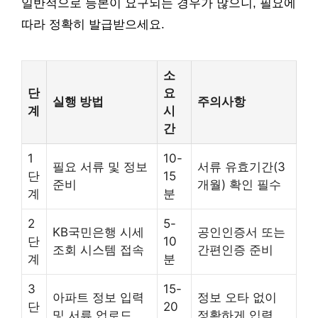
일반적으로 등본이 요구되는 경우가 많으니, 필요에
따라 정확히 발급받으세요.
소
단
요
실행 방법
주의사항
계
시
간
1
10-
필요 서류 및 정보
서류 유효기간(3
단
15
준비
개월) 확인 필수
계
분
2
5-
KB국민은행 시세
공인인증서 또는
단
10
조회 시스템 접속
간편인증 준비
계
분
3
15-
아파트 정보 입력
정보 오타 없이
단
20
및 서류 업로드
정확하게 입력