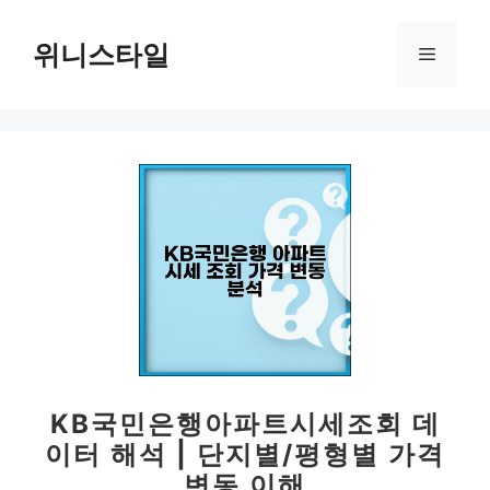
컨
텐
위니스타일
메
츠
로
뉴
건
너
뛰
기
KB국민은행아파트시세조회 데
이터 해석 | 단지별/평형별 가격
변동 이해