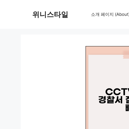
컨
텐
위니스타일
소개 페이지 (About
츠
로
건
너
뛰
기