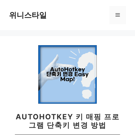
컨
텐
위니스타일
메
츠
로
뉴
건
너
뛰
기
AUTOHOTKEY 키 매핑 프로
그램 단축키 변경 방법