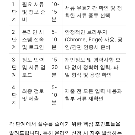
1
필요 서류
10-
서류 유효기간 확인 및 정
단
및 정보 준
15
확한 서류 종류 선택
계
비
분
2
온라인 시
5-
안정적인 브라우저
단
스템 접속
10
(Chrome, Edge) 사용, 공
계
및 로그인
분
인/간편 인증서 준비
3
정보 입력
15-
개인정보 및 경력사항 오
단
및 서류 업
20
타 없이 정확히 입력, 파
계
로드
분
일 형식 및 용량 확인
4
5-
최종 검토
제출 전 모든 입력 내용과
단
10
및 제출
첨부 서류 재확인
계
분
각 단계에서 실수를 줄이기 위한 핵심 포인트들을
알려드립니다. 특히 온라인 신청 시 자주 발생하는