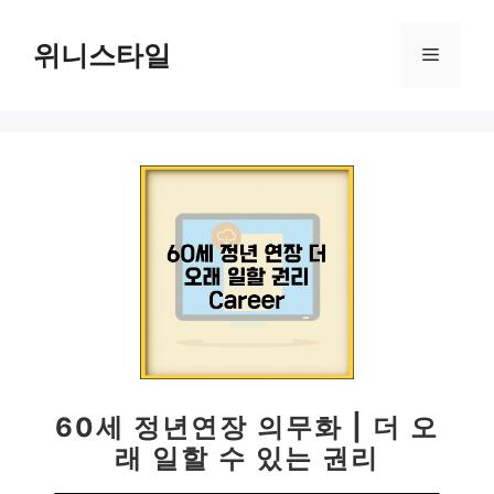
컨
텐
위니스타일
메
츠
로
뉴
건
너
뛰
기
60세 정년연장 의무화 | 더 오
래 일할 수 있는 권리