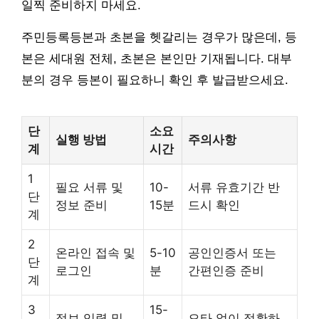
일찍 준비하지 마세요.
주민등록등본과 초본을 헷갈리는 경우가 많은데, 등
본은 세대원 전체, 초본은 본인만 기재됩니다. 대부
분의 경우 등본이 필요하니 확인 후 발급받으세요.
단
소요
실행 방법
주의사항
계
시간
1
필요 서류 및
10-
서류 유효기간 반
단
정보 준비
15분
드시 확인
계
2
온라인 접속 및
5-10
공인인증서 또는
단
로그인
분
간편인증 준비
계
3
15-
정보 입력 및
오타 없이 정확하