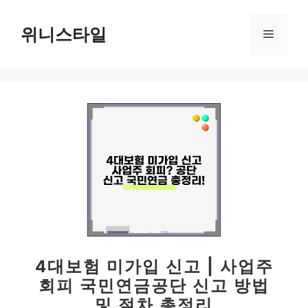
컨
텐
위니스타일
메
츠
로
뉴
건
너
뛰
기
4대보험 미가입 신고 | 사업주
회피 국민연금공단 신고 방법
및 절차 총정리