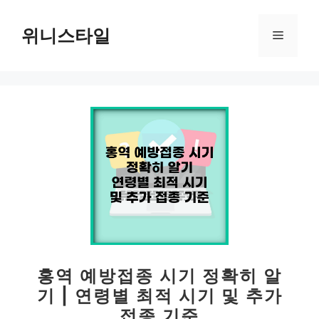
컨
텐
위니스타일
메
츠
로
뉴
건
너
뛰
기
홍역 예방접종 시기 정확히 알
기 | 연령별 최적 시기 및 추가
접종 기준