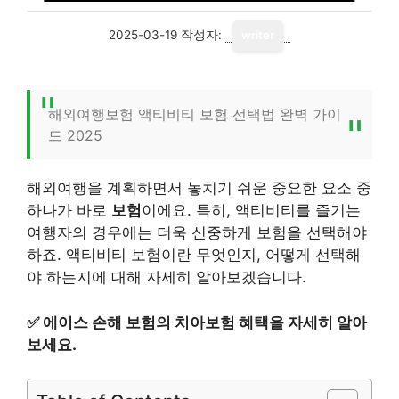
2025-03-19
작성자:
writer
해외여행보험 액티비티 보험 선택법 완벽 가이
드 2025
해외여행을 계획하면서 놓치기 쉬운 중요한 요소 중
하나가 바로
보험
이에요. 특히, 액티비티를 즐기는
여행자의 경우에는 더욱 신중하게 보험을 선택해야
하죠. 액티비티 보험이란 무엇인지, 어떻게 선택해
야 하는지에 대해 자세히 알아보겠습니다.
✅
에이스 손해 보험의 치아보험 혜택을 자세히 알아
보세요.