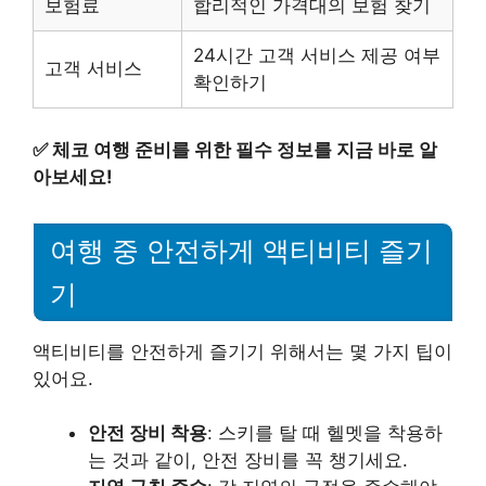
보험료
합리적인 가격대의 보험 찾기
24시간 고객 서비스 제공 여부
고객 서비스
확인하기
✅
체코 여행 준비를 위한 필수 정보를 지금 바로 알
아보세요!
여행 중 안전하게 액티비티 즐기
기
액티비티를 안전하게 즐기기 위해서는 몇 가지 팁이
있어요.
안전 장비 착용
: 스키를 탈 때 헬멧을 착용하
는 것과 같이, 안전 장비를 꼭 챙기세요.