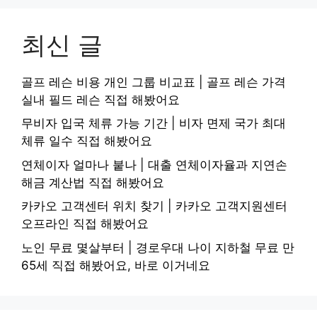
최신 글
골프 레슨 비용 개인 그룹 비교표 | 골프 레슨 가격
실내 필드 레슨 직접 해봤어요
무비자 입국 체류 가능 기간 | 비자 면제 국가 최대
체류 일수 직접 해봤어요
연체이자 얼마나 붙나 | 대출 연체이자율과 지연손
해금 계산법 직접 해봤어요
카카오 고객센터 위치 찾기 | 카카오 고객지원센터
오프라인 직접 해봤어요
노인 무료 몇살부터 | 경로우대 나이 지하철 무료 만
65세 직접 해봤어요, 바로 이거네요