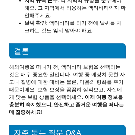
지역 규칙 준수
: 각 지역의 규정을 준수해야
해요. 그 지역에서 허용하는 액티비티인지 확
인해주세요.
날씨 확인
: 액티비티를 하기 전에 날씨를 체
크하는 것도 잊지 말아야 해요.
결론
해외여행을 떠나기 전, 액티비티 보험을 선택하는
것은 매우 중요한 일입니다. 여행 중 예상치 못한 사
고나 질병에 대한 대비는 물론, 마음의 평화를 주기
때문이에요. 보험 보장을 꼼꼼히 살펴보고, 자신에
게 맞는 보험 상품을 선택하세요.
이제 여행 정보를
충분히 숙지했으니, 안전하고 즐거운 여행을 떠나는
데 집중하세요!
자주 묻는 질문 Q&A