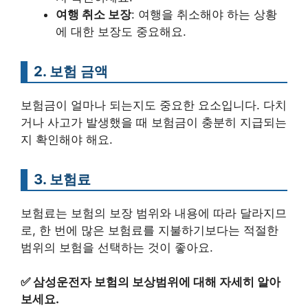
여행 취소 보장
: 여행을 취소해야 하는 상황
에 대한 보장도 중요해요.
2. 보험 금액
보험금이 얼마나 되는지도 중요한 요소입니다. 다치
거나 사고가 발생했을 때 보험금이 충분히 지급되는
지 확인해야 해요.
3. 보험료
보험료는 보험의 보장 범위와 내용에 따라 달라지므
로, 한 번에 많은 보험료를 지불하기보다는 적절한
범위의 보험을 선택하는 것이 좋아요.
✅
삼성운전자 보험의 보상범위에 대해 자세히 알아
보세요.