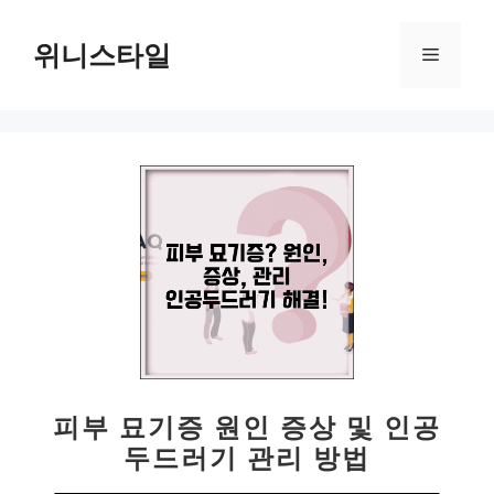
컨
텐
위니스타일
메
츠
로
뉴
건
너
뛰
기
피부 묘기증 원인 증상 및 인공
두드러기 관리 방법