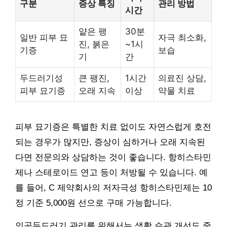
구분
증상 특징
관리 방법
시간
얕은 팽
30분
일반 피부 묘
자극 최소화,
진, 붉은
~1시
기증
보습
기
간
두드러기성
큰 팽진,
1시간
의료진 상담,
피부 묘기증
오래 지속
이상
약물 치료
피부 묘기증은 특별한 치료 없이도 자연스럽게 호전
되는 경우가 많지만, 증상이 심하거나 오래 지속된
다면 전문의와 상담하는 것이 좋습니다. 항히스타민
제나 스테로이드 연고 등이 처방될 수 있습니다. 예
를 들어, C 제약회사의 저자극성 항히스타민제는 10
정 기준 5,000원 선으로 구매 가능합니다.
인공두드러기 관리를 위해서는 생활 습관 개선도 중