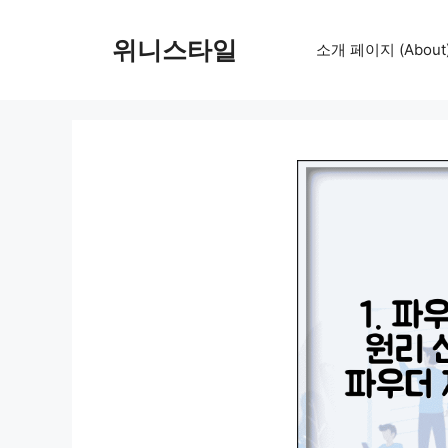
컨
텐
위니스타일
소개 페이지 (About
츠
로
건
너
뛰
기