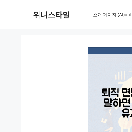
컨
텐
위니스타일
소개 페이지 (About
츠
로
건
너
뛰
기