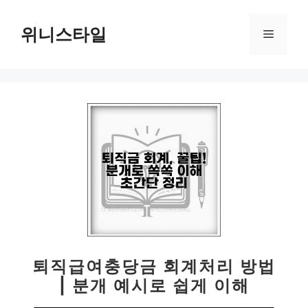
컨
텐
위니스타일
메
츠
로
뉴
건
너
뛰
기
퇴직급여충당금 회계처리 방법
| 분개 예시로 쉽게 이해